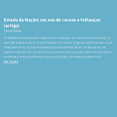
Estado da Nação: um ano de recuos e falhanços
(artigo)
16 jul 2026
O debate do Estado da Nação é, por tradição, um momento de balanço. O
país pára para avaliar o caminho percorrido ao longo do último ano e o que
falta percorrer. E qual é o balanço que podemos fazer? Área a área, os
dados mostram um Governo que anuncia mais do que resolve e que deixa
atrás de si mais problemas do que soluções. Comecemos pela mais
ler mais
recente. Milhares de famílias vivem dias de angústia por causa do
processo de correcção digital dos exames nacionais, implementado pela
primeira vez este ano e marcado por gravíssimas falhas desde o início. É a
educação dos jovens portugueses a pagar o preço de uma decisão mal
preparada e de um Ministro que cortou nos recursos dos serviços do
Ministério da Educação – chamou-lhe «reforma» - com os brilhantes
resultados que estão à vista. Na habitação, os números não deixam
margem para equívocos: os preços das casas subiram quase 17% em
2025, o maior aumento da União Europeia, e continuam a bater recordes
em 2026. As rendas sobem de forma sistemática e o acesso à habitação é
virtualmente inacessível para a esmagadora maioria. A revogação do
pacote «Mais Habitação», lançado pelo PS, e as medidas entretanto