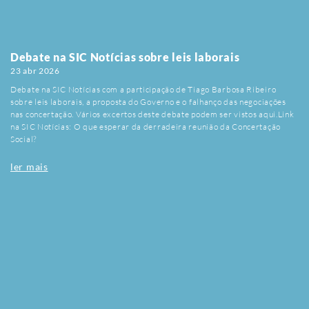
proporcionais, incluindo no plano comercial, que visem dar resposta a
eventuais violações das cláusulas essenciais do Acordo, nomeadamente no
que respeita à situação nos territórios palestinianos ocupados.
Debate na SIC Notícias sobre leis laborais
23 abr 2026
Debate na SIC Notícias com a participação de Tiago Barbosa Ribeiro
sobre leis laborais, a proposta do Governo e o falhanço das negociações
nas concertação. Vários excertos deste debate podem ser vistos aqui.Link
na SIC Notícias: O que esperar da derradeira reunião da Concertação
Social?
ler mais