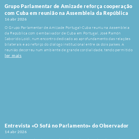
Grupo Parlamentar de Amizade reforça cooperação
com Cuba em reunião na Assembleia da República
16 abr 2026
O Grupo Parlamentar de Amizade Portugal-Cuba reuniu na Assembleia
da República com o embaixador de Cuba em Portugal, José Ramón
Saborido Loidi, num encontro dedicado ao aprofundamento das relações
bilaterais e ao reforço do diálogo institucional entre os dois países. A
reunião decorreu num ambiente de grande cordialidade, tendo permitido
ler mais
a troca de pontos de vista sobre temas de interesse comum e sobre os
desafios que marcam o actual contexto internacional, bem como uma
expressão de solidariedade com o povo cubano perante o bloqueio ilegal
imposto pelos EUA.Durante o encontro, os deputados sublinharam a
importância da diplomacia parlamentar enquanto instrumento
complementar da acção externa do Estado, destacando o papel destes
grupos na promoção de relações de proximidade e confiança entre povos.
Foi ainda reafirmada a vontade de continuar a desenvolver iniciativas
conjuntas nas áreas política, económica e cultural, consolidando uma
cooperação baseada no respeito mútuo e no direito internacional.O
presidente do Grupo Parlamentar de Amizade, Tiago Barbosa Ribeiro,
destacou a relevância deste tipo de encontros para o fortalecimento das
relações entre Portugal e Cuba, sublinhando a necessidade de manter
Entrevista «O Sofá no Parlamento» do Observador
canais de diálogo permanentes. O embaixador cubano salientou
14 abr 2026
igualmente a importância do aprofundamento dos vínculos entre os dois