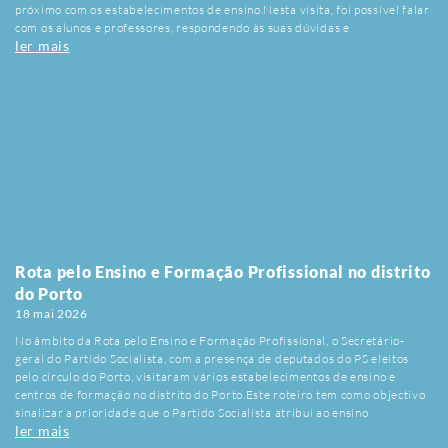
próximo com os estabelecimentos de ensino.Nesta visita, foi possível falar
com os alunos e professores, respondendo às suas dúvidas e
ler mais
anseios.Acreditamos que ouvir a comunidade escolar é o primeiro passo
para construir uma educação pública de excelência, mais forte, inclusiva e
preparada para os desafios de amanhã.Mais fotografias nesta ligação.
Rota pelo Ensino e Formação Profissional no distrito
do Porto
18 mai 2026
No âmbito da Rota pelo Ensino e Formação Profissional, o Secretário-
geral do Partido Socialista, com a presença de deputados do PS eleitos
pelo círculo do Porto, visitaram vários estabelecimentos de ensino e
centros de formação no distrito do Porto.Este roteiro tem como objectivo
sinalizar a prioridade que o Partido Socialista atribui ao ensino
ler mais
profissional e à empregabilidade dos jovens. A iniciativa integra um