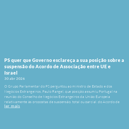
conjunto mais alargado de deslocações que inclui também instituições
noutros distritos, envolvendo centros de formação e escolas
profissionais.Ao longo das visitas, os deputados ouviram jovens e
formadores, identificaram necessidades e recolheram contributos que
ajudam à construção de um programa político para o sector. Mais
informações nesta ligação.
PS quer que Governo esclareça a sua posição sobre a
suspensão do Acordo de Associação entre UE e
Israel
30 abr 2026
O Grupo Parlamentar do PS perguntou ao ministro de Estado e dos
Negócios Estrangeiros, Paulo Rangel, que posição assumiu Portugal na
reunião do Conselho de Negócios Estrangeiros da União Europeia
relativamente às propostas de suspensão, total ou parcial, do Acordo de
ler mais
Associação entre a UE e Israel, uma vez que não existe informação pública
esclarecedora sobre a posição do Executivo português. Na pergunta, os
deputados João Torres, Tiago Barbosa Ribeiro, Catarina Louro, Eduardo
Pinheiro, Elza Pais, Edite Estrela, Eva Cruzeiro, Luís Dias, Rosa Isabel
Cruz, António Mendonça Mendes e Susana Correia recordam que o