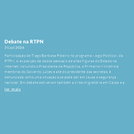
Debate na RTPN
31 jul 2026
Participação de Tiago Barbosa Ribeiro no programa «Jogo Político», da
RTPN. A exposição de dados pessoais de altas figuras do Estado na
Internet, incluindo o Presidente da República, o Primeiro-Ministro e
membros do Governo, juízes e até do presidente das secretas, é
denunciada como uma situação que pode pôr em causa a segurança
nacional. Em debate estiveram também a crise migratória em Ceuta e a
situação do Ministro da Administração Interna.
ler mais