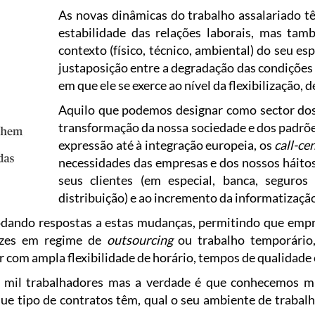
As novas dinâmicas do trabalho assalariado 
estabilidade das relações laborais, mas ta
contexto (físico, técnico, ambiental) do seu e
justaposição entre a degradação das condições 
em que ele se exerce ao nível da flexibilização, 
Aquilo que podemos designar como sector do
transformação da nossa sociedade e dos padrõ
expressão até à integração europeia, os
call-ce
necessidades das empresas e dos nossos háito
seus clientes (em especial, banca, seguro
distribuição) e ao incremento da informatização
modando respostas a estas mudanças, permitindo que empr
ezes em regime de
outsourcing
ou trabalho temporário
com ampla flexibilidade de horário, tempos de qualidade e
mil trabalhadores mas a verdade é que conhecemos mu
ue tipo de contratos têm, qual o seu ambiente de trabal