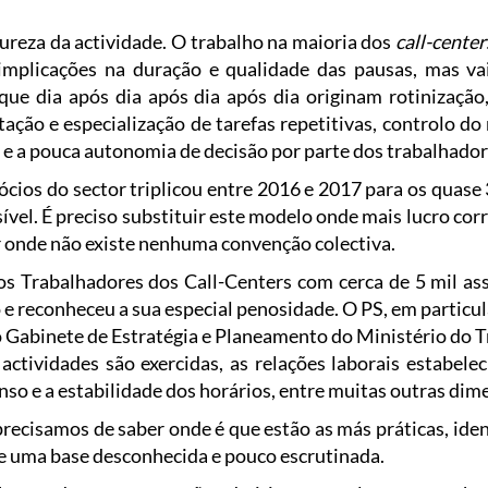
tureza da actividade. O trabalho na maioria dos
call-center
mplicações na duração e qualidade das pausas, mas vai 
 que dia após dia após dia após dia originam rotinização
tação e especialização de tarefas repetitivas, controlo 
 e a pouca autonomia de decisão por parte dos trabalhadore
os do sector triplicou entre 2016 e 2017 para os quase 
ível. É preciso substituir este modelo onde mais lucro c
or onde não existe nenhuma convenção colectiva.
 Trabalhadores dos Call-Centers com cerca de 5 mil assi
e reconheceu a sua especial penosidade. O PS, em particu
 Gabinete de Estratégia e Planeamento do Ministério do Tr
ctividades são exercidas, as relações laborais estabelec
so e a estabilidade dos horários, entre muitas outras dim
ecisamos de saber onde é que estão as más práticas, identif
 de uma base desconhecida e pouco escrutinada.