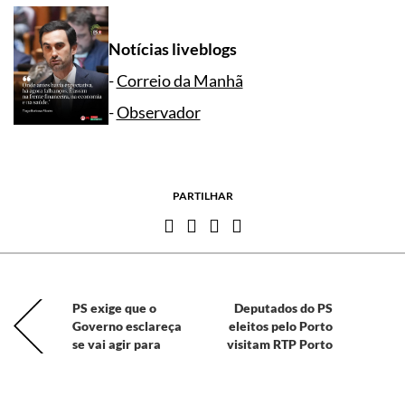
Notícias liveblogs
-
Correio da Manhã
-
Observador
PARTILHAR
PS exige que o
Deputados do PS
Governo esclareça
eleitos pelo Porto
se vai agir para
visitam RTP Porto
impedir que as
instituições fiquem
com parte do bónus