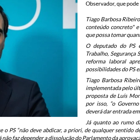
Observador, que pode
Tiago Barbosa Ribeiro
conteúdo concreto" e 
que possa tomar quan
O deputado do PS e
Trabalho, Segurança So
reforma laboral apr
possibilidades do PS e
Tiago Barbosa Ribeir
implementada pelo últ
proposta de Luís Mont
por isso, “o Governo 
deverá dar entrada em
Já quanto ao rumo da
ue o PS “não deve abdicar, a priori, de qualquer sentido
á não faz depender a dissolução do Parlamento da aprovaç